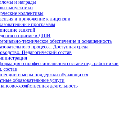
пломы и награды
ши выпускники
рческие коллективы
ензия и приложение к лицензии
разовательные программы
писание занятий
едения о приеме в ДШИ
ериально-техническое обеспечение и оснащенность
азовательного процесса. Доступная среда
оводство. Педагогический состав
министрация
ормация о профессиональном составе пед. работников
. состав
ипендии и меры поддержки обучающихся
тные образовательные услуги
ансово-хозяйственная деятельность