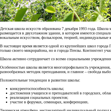
Детская школа искусств образована 7 декабря 1993 года. Школа
размещается в двухэтажном здании, в котором имеются специали
вокальным искусством, фольклором, теорией, индивидуальные кл
В настоящее время является одной из крупнейших школ города П
только своего микрорайона, но и города Пензы. Контингент уча
Школа активно сотрудничает со всеми социальными учреждения
Особенностью школы является многопрофильность учреждения, 
разнообразных методик преподавания, и главное – свобода выбо
Положительные тенденции в развитии школы:
конкурентоспособность школы;
достижения учащихся и преподавателей в городских, обла
реализация социальных проектов;
участие в форумах, семинарах, конференциях.
Творческая атмосфера, нестандартный индивидуальный подход к