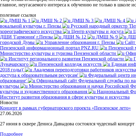
главное, неугасаемого интереса к обучению не только в школе ис
полезные ссылки
ДМШ № 1
ДМШ № 2
ДМШ № 3
ДМШ № 4
вокальной культуры г. Пензы
Русский народный оркестр 'Пе
хореографического искусства
Центр культуры и досуга
Ц
ДШИ 'Гармония' г.Пензы
ДШИ № 12
ДМШ № 9
ДШ
городской Думы
Управление образования г. Пензы
Сайт
Пензенский информационный портал PNZ.RU
Пензенский 
Министерство культуры и туризма Пензенской области
Офиц
Институт регионального развития Пензенской области
П
Луначарского
Пензенский колледж искусств
Единая инф
2018 годы)'
Академия переподготовки работников искусства
доступа к образовательным ресурсам'
Федеральный центр ин
образование'
Официальный сайт Федеральной службы по над
культуры
Министерство образования и науки Российской Ф
культуры и художественного образования
Национальный Фо
Институт развития образования в сфере культуры и искусства
Новости
Концерт в рамках губернаторского проекта «Пензенское лето»
27.06.2026
27 июня в сквере Дениса Давыдова состоялся чудесный концерт в
Подробнее