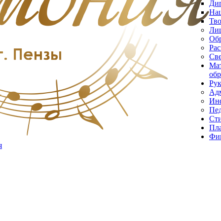
Ди
На
Тво
Лиц
Об
Рас
Св
Мат
обр
Рук
Ад
Инф
Пед
Ст
Пла
Фин
я