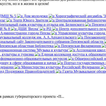
кусств, но и в жизни в целом!
ДМШ № 5
Дом молодежи
Хореографический ансамбль 'З
нза'
Театр Юного Зрителя
Централизованная библиотечн
ентальный парк культуры и отдыха им. Белинского
Пензенс
И № 8
ДШИ 'Весна'
РЦ
Центр дополнительного педа
 Администрации города Пензы
Управление культуры города
музыкальный колледж им. А.А.Архангельского
Пензаконцер
иальный сайт Законодательного собрания Пензенской области
ензенская областная библиотека
Пензенская филармония
ормационная система 'Музыка и культура'
Ассоциация школ 
, культуры и туризма
Единая коллекция доступа к образоват
формационно-образовательных ресурсов
Общероссийский н
зору в сфере образования и науки
Портал государственных
едерации
Министерство культуры Российской Федерации
нд Поддержки Правообладателей
Газета Музыкальное обозр
 рамках губернаторского проекта «П...