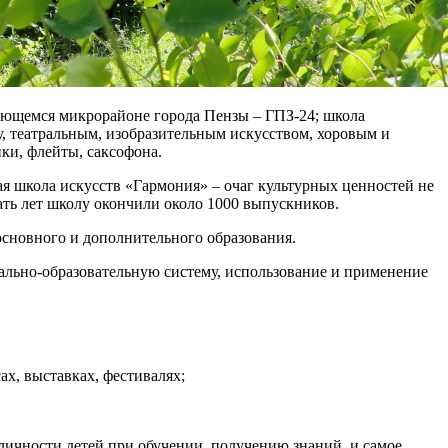
ивающемся микрорайоне города Пензы – ГПЗ-24; школа
у, театральным, изобразительным искусством, хоровым и
ки, флейты, саксофона.
ая школа искусств «Гармония» – очаг культурных ценностей не
ать лет школу окончили около 1000 выпускников.
сновного и дополнительного образования.
льно-образовательную систему, использование и применение
х, выставках, фестивалях;
личности детей при обучении, получению знаний, и самое