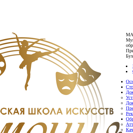
МА
Мун
обр
Пр
Бух
Ос
Стр
До
Ус
До
Пре
Ре
Об
Атт
Кач