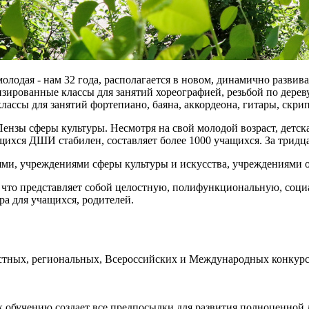
 молодая - нам 32 года, располагается в новом, динамично разв
зированные классы для занятий хореографией, резьбой по дерев
ассы для занятий фортепиано, баяна, аккордеона, гитары, скрип
ензы сферы культуры. Несмотря на свой молодой возраст, детск
щихся ДШИ стабилен, составляет более 1000 учащихся. За тридц
ми, учреждениями сферы культуры и искусства, учреждениями о
что представляет собой целостную, полифункциональную, социа
ра для учащихся, родителей.
стных, региональных, Всероссийских и Международных конкурса
 обучению создает все предпосылки для развития полноценной 