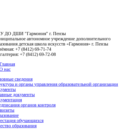
У ДО ДШИ "Гармония" г. Пензы
иципальное автономное учреждение дополнительного
азования детская школа искусств «Гармония» г. Пензы
иёмная:
+7 (8412) 69-71-74
галтерия:
+7 (8412) 69-72-08
Главная
О нас
новные сведения
уктура и органы управления образовательной организации
кументы
тавные документы
кументация
дписания органов контроля
квизиты
разование
естация обучающихся
ество образования