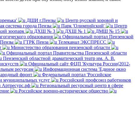
оренька'
ДШИ г.Пензы
Центр русской хоровой и
ая система города Пензы
Парк 'Олимпийский'
Центр
кий зоопарк
ДХШ № 3
ДХШ № 1
ДМШ № 15
гогического образования
Официальный портал Пензенской
 Пензы
ГТРК Пенза
Телеканал ЭКСПРЕСС
т
Министерство образования пензенской области
Официальный портал Правительства Пензенской области
Пензенский областной драматический театр им. А. В.
искусств
Официальный сайт ФЦП 'Культура России(2012-
ельным ресурсам
Информационная система 'Единое окно
ародный фронт
Федеральный портал 'Российское
 и муниципальных услуг
Российский профсоюз работников
Артресурс.рф
Региональный ресурсный центр в сфере
ение
Российское военно-историческое общество