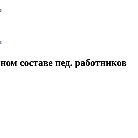
в
в
ом составе пед. работников