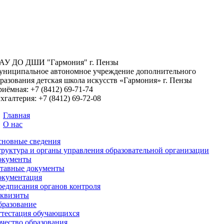
АУ ДО ДШИ "Гармония" г. Пензы
ниципальное автономное учреждение дополнительного
разования детская школа искусств «Гармония» г. Пензы
риёмная:
+7 (8412) 69-71-74
хгалтерия:
+7 (8412) 69-72-08
Главная
О нас
сновные сведения
руктура и органы управления образовательной организации
окументы
ставные документы
окументация
едписания органов контроля
еквизиты
бразование
тестация обучающихся
чество образования