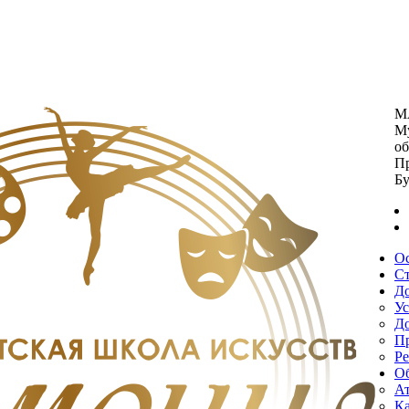
М
Му
об
П
Бу
О
Ст
Д
У
Д
Пр
Р
О
Ат
Ка