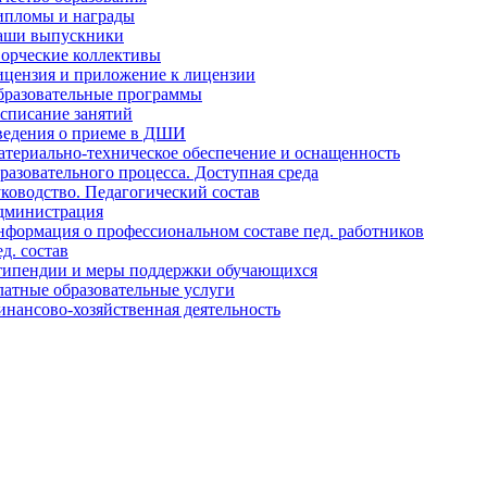
ипломы и награды
аши выпускники
орческие коллективы
цензия и приложение к лицензии
бразовательные программы
списание занятий
ведения о приеме в ДШИ
териально-техническое обеспечение и оснащенность
разовательного процесса. Доступная среда
ководство. Педагогический состав
дминистрация
формация о профессиональном составе пед. работников
д. состав
типендии и меры поддержки обучающихся
атные образовательные услуги
нансово-хозяйственная деятельность