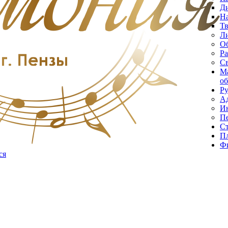
Д
Н
Тв
Ли
О
Ра
С
Ма
об
Ру
А
Ин
Пе
С
Пл
Фи
ся