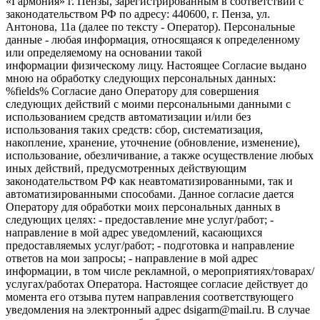
«Гармония» г. Пензы, зарегистрированным в соответствии с
законодательством РФ по адресу: 440600, г. Пенза, ул.
Антонова, 11а (далее по тексту - Оператор). Персональные
данные - любая информация, относящаяся к определенному
или определяемому на основании такой
информации физическому лицу. Настоящее Согласие выдано
мною на обработку следующих персональных данных:
%fields% Согласие дано Оператору для совершения
следующих действий с моими персональными данными с
использованием средств автоматизации и/или без
использования таких средств: сбор, систематизация,
накопление, хранение, уточнение (обновление, изменение),
использование, обезличивание, а также осуществление любых
иных действий, предусмотренных действующим
законодательством РФ как неавтоматизированными, так и
автоматизированными способами. Данное согласие дается
Оператору для обработки моих персональных данных в
следующих целях: - предоставление мне услуг/работ; -
направление в мой адрес уведомлений, касающихся
предоставляемых услуг/работ; - подготовка и направление
ответов на мои запросы; - направление в мой адрес
информации, в том числе рекламной, о мероприятиях/товарах/
услугах/работах Оператора. Настоящее согласие действует до
момента его отзыва путем направления соответствующего
уведомления на электронный адрес dsigarm@mail.ru. В случае