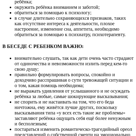
ребёнка;
окружить ребёнка вниманием и заботой;
обратиться за помощью к психологу;
в случае длительно сохраняющихся признаков, таких
как отсутствие интереса к деятельности, плохое
настроение, изменение сна, аппетита, необходимо
обратиться за помощью к психиатру, психотерапевту.
В БЕСЕДЕ С РЕБЕНКОМ ВАЖНО:
внимательно слушать, так как дети очень часто страдают
от одиночества и невозможности излить перед кем-то
свою душу;
правильно формулировать вопросы, спокойно и
доходчиво расспрашивая о сути тревожащей ситуации и
о том, какая помощь необходима;
не выражать удивления от услышанного и не осуждать
ребёнка за любые, самые шокирующие высказывания;
не спорить и не настаивать на том, что его беда
ничтожна, ему живётся лучше других, поскольку
высказывания типа «у всех есть такие же проблемы»
заставляют ребёнка ощущать себя ещё более ненужным
и бесполезным;
постараться изменить романтическо-трагедийный ореол
представлений о собственной смерти на эмоционально