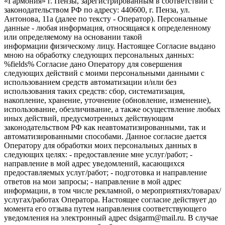
«Гармония» г. Пензы, зарегистрированным в соответствии с
законодательством РФ по адресу: 440600, г. Пенза, ул.
Антонова, 11а (далее по тексту - Оператор). Персональные
данные - любая информация, относящаяся к определенному
или определяемому на основании такой
информации физическому лицу. Настоящее Согласие выдано
мною на обработку следующих персональных данных:
%fields% Согласие дано Оператору для совершения
следующих действий с моими персональными данными с
использованием средств автоматизации и/или без
использования таких средств: сбор, систематизация,
накопление, хранение, уточнение (обновление, изменение),
использование, обезличивание, а также осуществление любых
иных действий, предусмотренных действующим
законодательством РФ как неавтоматизированными, так и
автоматизированными способами. Данное согласие дается
Оператору для обработки моих персональных данных в
следующих целях: - предоставление мне услуг/работ; -
направление в мой адрес уведомлений, касающихся
предоставляемых услуг/работ; - подготовка и направление
ответов на мои запросы; - направление в мой адрес
информации, в том числе рекламной, о мероприятиях/товарах/
услугах/работах Оператора. Настоящее согласие действует до
момента его отзыва путем направления соответствующего
уведомления на электронный адрес dsigarm@mail.ru. В случае