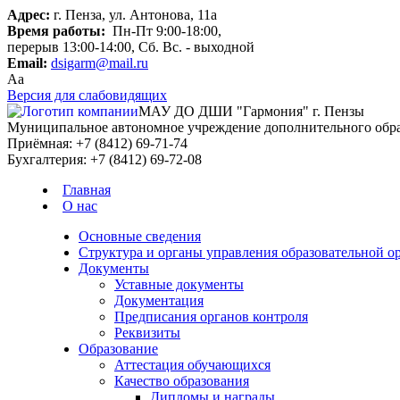
Адрес:
г. Пенза, ул. Антонова, 11а
Время работы:
Пн-Пт 9:00-18:00,
перерыв 13:00-14:00, Сб. Вс. - выходной
Email:
dsigarm@mail.ru
Aa
Версия для слабовидящих
МАУ ДО ДШИ "Гармония" г. Пензы
Муниципальное автономное учреждение дополнительного образ
Приёмная:
+7 (8412) 69-71-74
Бухгалтерия:
+7 (8412) 69-72-08
Главная
О нас
Основные сведения
Структура и органы управления образовательной о
Документы
Уставные документы
Документация
Предписания органов контроля
Реквизиты
Образование
Аттестация обучающихся
Качество образования
Дипломы и награды