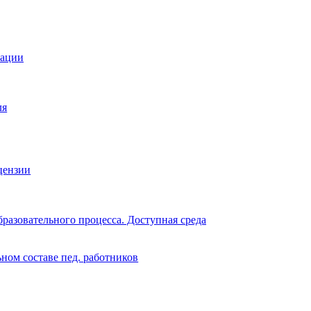
зации
ля
цензии
разовательного процесса. Доступная среда
ном составе пед. работников