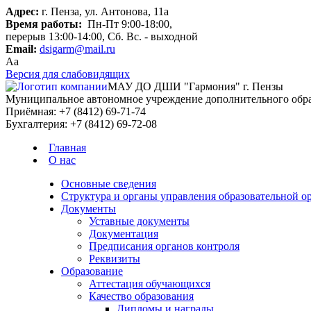
Адрес:
г. Пенза, ул. Антонова, 11а
Время работы:
Пн-Пт 9:00-18:00,
перерыв 13:00-14:00, Сб. Вс. - выходной
Email:
dsigarm@mail.ru
Aa
Версия для слабовидящих
МАУ ДО ДШИ "Гармония" г. Пензы
Муниципальное автономное учреждение дополнительного образ
Приёмная:
+7 (8412) 69-71-74
Бухгалтерия:
+7 (8412) 69-72-08
Главная
О нас
Основные сведения
Структура и органы управления образовательной о
Документы
Уставные документы
Документация
Предписания органов контроля
Реквизиты
Образование
Аттестация обучающихся
Качество образования
Дипломы и награды