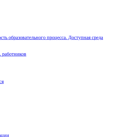
ть образовательного процесса. Доступная среда
. работников
ся
ации