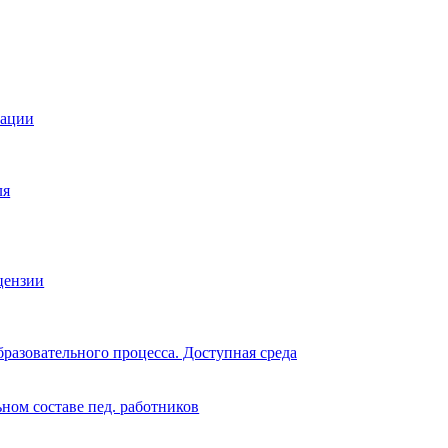
зации
ля
цензии
разовательного процесса. Доступная среда
ном составе пед. работников